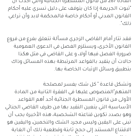
المادة 287 من قانون المسطرة الجنائية والتي أكدت أن
"ثبوت الجريمة إذا كان يتوقف على دليل تسري عليه أحكام
القانون المدني أو أحكام خاصة فالمحكمة لابد وأن تراعي
ذلك".
فقد تثار أمام القاضي الزجري مسألة تتعلق بفرع من فروع
القانون الأخرى، ويستلزم الفصل في الدعوى العمومية
ضرورة الفصل فيها أولا، و على القاضي في مثل هكذا
حالات أن يتقيد بالقواعد المرتبطة بهذه المسائل وذاك
بتطبيق وسائل الإثبات الخاصة بها.
وتشكل قاعدة " كل شك يفسر لمصلحة
المتهم"المنصوص عليها في الفقرة الثانية من المادة
الأولى من قانون المسطرة الجنائية أحد أهم القواعد
الأساسية التي يتعين التقيد بها من طرف القاضي الجنائي
وهو بصدد تكوين قناعته الشخصية، هذه الأخيرة يجب أن
تبنى على اليقين وليس مجرد الشك والتخمين، واليقين هو
الاقتناع المستند إلى حجج ثابتة وقطعية ذلك أن الغاية