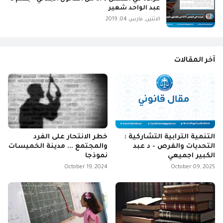
عبد الواحد شعير
الاثنين, مارس 04, 2019
آخر المقالات
التنمية الترابية التشاركية :
خطر الانتحار على الفرد
التحديات والفرص - د عبد
والمجتمع ... مدينة الخميسات
الكبير اجميعي
نموذجا
October 19, 2024
October 09, 2025