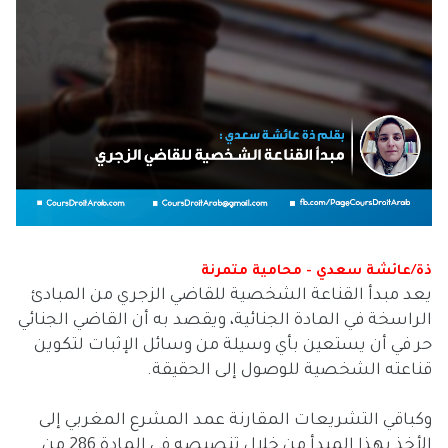
ذة/عائشة سعدي - محامية متمرنة
يعد مبدأ القناعة الشخصية للقاضي الزجري من المبادئ
الراسخة في المادة الجنائية، ويقصد به أن القاضي الجنائي
حر في أن يستعين بأي وسيلة من وسائل الإثبات لتكوين
قناعته الشخصية للوصول إلى الحقيقة.
وكباقي التشريعات المقارنة عمد المشرع المغربي إلى
الأخذ بهذا المبدأ من خلال تنصيصه في المادة 286 من