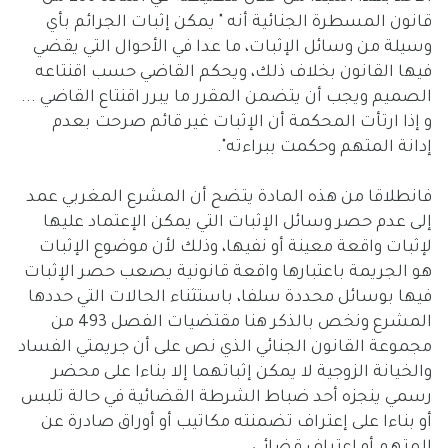
قانون المسطرة الجنائية أنه " يمكن إثبات الجرائم بأي
وسيلة من وسائل الإثبات، ما عدا في الأحوال التي يقضي
فيها القانون بخلاف ذلك، ويحكم القاضي حسب اقنتاعه
الصميم ويجب أن يتضمن المقرر ما يبرر اقنتاع القاضي ...
و إذا ارتأت المحكمة أن الإثبات غير قائم صرحت بعدم
إدانة المتهم وحكمت ببراءته".
فانطلاقا من هذه المادة يتضح أن المشرع المغربي عمد
إلى عدم حصر وسائل الإثبات التي يمكن الإعتماد عليها
لإثبات واقعة معينة أو نفيها، وذلك لأن موضوع الإثبات
هو الجريمة باعتبارها واقعة قانونية يصعب حصر الإثبات
فيها بوسائل محددة سلفا، باستثناء الحالات التي حددها
المشرع ونخص بالذكر هنا مقتضيات الفصل 493 من
مجموعة القانون الجنائي الذي نص على أن جريمتي الفساد
والخيانة الزوجية لا يمكن إثباتهما إلا بناءا على محضر
رسمي ينجزه أحد ضباط الشرطة القضائية في حالة تلبس
أو بناءا على إعتراف تضمنته مكاتيب أو أوراق صادرة عن
المتهم أو اعتراف قضائي.