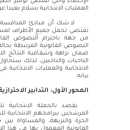
الإحصاء والتي تقتضي توفير الظر
العمليات الانتخابية بسلام بعيدا ع
لا شك أن مبادئ المنافسة 
تقتضي تحمل جميع الأطراف لمسؤو
من جهة باحترام النصوص القانو
النصوص القانونية المرتبطة بحالة
ضمان نزاهة وشفافية النتائج الا
الناخبات والناخبين، لذلك سنحاول
الانتخابية والعمليات الانتخابية
بيانه.
المحور الأول: التدابير الاحترازي
يقصد بالحملة الانتخابية ت
المرشحين ببرامجهم الانتخابية لل
الحرة والنزيهة، والمساواة بين 
القانونية المعمول بها في هذا الإط