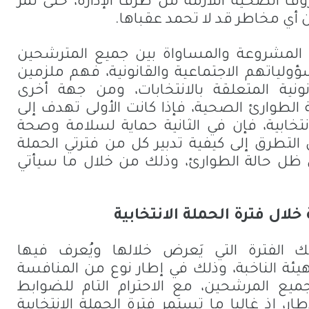
وف الصحية اللازمة من طرف الإدارة، حتى تمر
ن أي مخاطر قد لا تحمد عقباها.
المشروعة والمساواة بين جميع المترشحين
لياتهم الاجتماعية والقانونية، فهم ملزمين
نية المتعلقة بالانتخابات، ومن جهة أخرى
 الطوارئ الصحية، فإذا كانت الأولى تهدف إلى
نتخابية، فإن في الثانية حماية لسلامة وصحة
 التطرق إلى كيفية تدبير كل من فترتي الحملة
 في ظل حالة الطوارئ، وذلك من خلال ما سيأتي
ة خلال فترة الحملة الانتخابية
لك الفترة التي يَعرض خلالها ويُعرف فيها
هيئة الناخبة، وذلك في إطار نوع من المنافسة
جميع المرشحين، مع الاحترام التام للضوابط
ار، إذ غالبا ما تستمر فترة الحملة الانتخابية