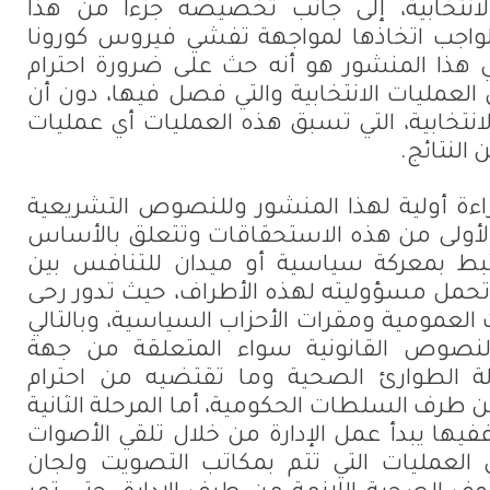
 الانتخابية، إلى جانب تخصيصه جزءا من هذا
الواجب اتخاذها لمواجهة تفشي فيروس كورونا
 في هذا المنشور هو أنه حث على ضرورة احترام
العمليات الانتخابية والتي فصل فيها، دون أن
انتخابية، التي تسبق هذه العمليات أي عمليات
النتائج.
راءة أولية لهذا المنشور وللنصوص التشريعية
ة الأولى من هذه الاستحقاقات وتتعلق بالأساس
رتبط بمعركة سياسية أو ميدان للتنافس بين
 تحمل مسؤوليته لهذه الأطراف، حيث تدور رحى
 العمومية ومقرات الأحزاب السياسية، وبالتالي
لنصوص القانونية سواء المتعلقة من جهة
الة الطوارئ الصحية وما تقتضيه من احترام
من طرف السلطات الحكومية، أما المرحلة الثانية
 ففيها يبدأ عمل الإدارة من خلال تلقي الأصوات
ي العمليات التي تتم بمكاتب التصويت ولجان