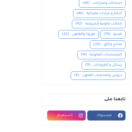
امتحانات ومبارايات
(66)
أحكام و قرارات قضائية
(46)
مجلات قانونية إلكترونية
(42)
فيديو
(39)
كورونا والقانون
(22)
نماذج وثائق
(20)
المستجدات القانونية
(14)
رسائل و أطروحات
(11)
دروس وملخصات القانون
(6)
تابعنا على
فيسبوك
إنستغرام