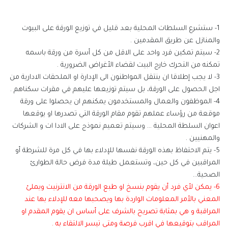
1- ستشرع السلطات المحلية بعد قليل في توزيع الورقة على البيوت
والمنازل عن طريق المقدمين .
2- سيتم تمكين فرد واحد على الاقل من كل أسرة من ورقة باسمه
تمكنه من التحرك خارج البيت لقضاء الأغراض الضرورية .
3- لا يجب إطلاقا ان ينتقل المواطنون الى الإدارة او الملحقات الادارية من
اجل الحصول على الورقة، بل سيتم توزيعها عليهم في مقرات سكناهم .
4- الموظفون والعمال والمستخدمون يمكنهم ان يحصلوا على ورقة
موقعة من رؤساء عملهم تقوم مقام الورقة التي تصدرها او يوقعها
اعوان السلطة المحلية ... وسيتم تعميم نموذج على الادا ات و الشركات
والمهنيين .
5- يتم الاحتفاظ بهذه الورقة نفسها للإدلاء بها في كل مرة للشرطة أو
المراقبين في كل حين، وتستعمل طيلة مدة فرض حالة الطوارئ
الصحية...
6- يمكن لأي فرد أن يقوم بنسخ او طبع الورقة من الانترنيت ويملئ
المعني بالأمر المعلومات الواردة بها ويصحبها معه للإدلاء بها عند
المراقبة و هي بمثابة تصريح بالشرف على أساس ان يقوم المقدم او
المراقب بتوقيعها في اقرب فرصة ومتى تيسر الالتقاء به .