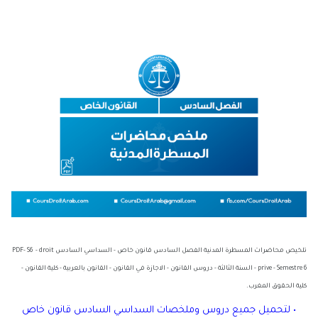
تلخيص محاضرات المسطرة المدنية الفصل السادس قانون خاص - السداسي السادس PDF- S6 - droit
prive - Semestre 6 - السنة الثالثة - دروس القانون - الاجازة في القانون - القانون بالعربية - كلية القانون -
كلية الحقوق المغرب.
• لتحميل جميع دروس وملخصات السداسي السادس قانون خاص