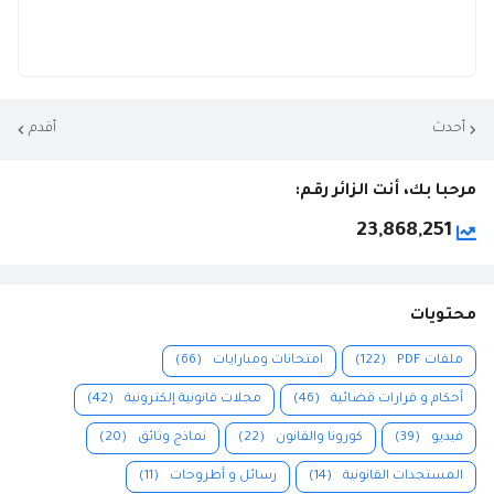
أحدث
أقدم
مرحبا بك، أنت الزائر رقم:
23,868,251
محتويات
ملفات PDF
(122)
امتحانات ومبارايات
(66)
أحكام و قرارات قضائية
(46)
مجلات قانونية إلكترونية
(42)
فيديو
(39)
كورونا والقانون
(22)
نماذج وثائق
(20)
المستجدات القانونية
(14)
رسائل و أطروحات
(11)