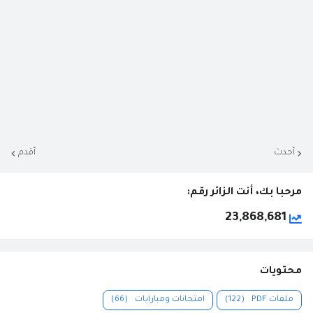
أحدث
أقدم
مرحبا بك، أنت الزائر رقم:
23,868,681
محتويات
ملفات PDF
(122)
امتحانات ومبارايات
(66)