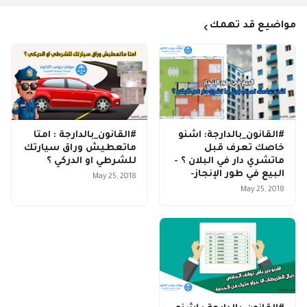
مواضيع قد تهمك
#القانون_بالدارجة: اشنو
#القانون_بالدارجة : امتا
خاصك تعرف قبل
ماتعطيش وراق سيارتك
ماتشري دار في البلان ؟ -
للشرطي او الدركي ؟
البيع في طور الإنجاز-
May 25, 2018
May 25, 2018