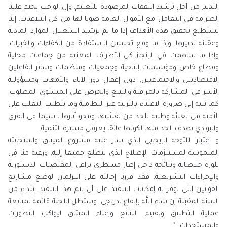
التدبير من أجل ترشيد النفقات المرصودة للتعليم. وإن الواجب يحتم علينا
الصرامة في التعامل مع الأموال العامة صونا لها من كل التلاعبات. إننا
نستطيع تحقيق هذه الأهداف إذا ما تم ترشيد استغلال الموارد المادية
وعقلنة تدبيرها, وإذا ما وقع تحسين الاستفادة من الكفاءات والخبرات,
وإذا ما ساهمت في الإنجاز كل الأطراف المعنية من جماعات محلية
وقطاع خاص ومؤسسات إنتاجية وجمعيات ومنظمات وسائر الفاعلين
الاقتصاديين والاجتماعيين, دون إغفال دور الآباء والأمهات ومسؤولية
الأسر في المشاركة بالمراقبة والتتبع والحرص على المستوى المطلوب.
كما ننبه إلى ضرورة الاعتناء بالتربية غير النظامية وما يتطلب التغلب على
الأمية من تعبئة وطنية للحد من تفشيها ومحو آثارها لاسيما في القرى
والبوادي بهدف الحد منها لكونها عائقا يعرقل مسيرة التنمية.
و اعتبارا للتوجه الإيجابي الذي سار عليه مشروع الميثاق واستجابته
الملموسة لمستلزمات الإصلاح الذي نتطلع جميعا إليه, ورغبة منا في
بلورة خلاصاته ونتائجه داخل إطار مسطري يراعي المقتضيات الدستورية
والإجراءات التشريعية, فقد قررنا إحالته على البرلمان لوضع مشاريع
القوانين التي توفر له إمكانات التنفيذ على أن يتم هذا التنفيذ ابتداء من
السنة المقبلة إن شاء الله بإيقاع تدريجي. وستظل اللجنة قائمة لمتابعة
عملية التطبيق وتقييم النتائج وإغناء الميثاق ليواكب التطورات
والمستجدات…"