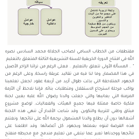
مقتطفات من الخطاب السامي لصاحب الجلالة محمد السادس نصره
الله في افتتاح الدورة الخريفية للسنة التشريعية الثالثة المتعلق بالتعليم
" .. المسألة الأولى تتعلق بالتعليم .. فعلى الرغم من تراثنا الزاخر الأصيل
في هذا المضمار, وما لنا فيه من تقاليد عريقة راسخة, وعلى الرغم من
الجهود المتلاحقة التي بذلت طوال أزيد من أربعة عقود لجعل تعلمينا
يواكب مرحلة استرجاع الاستقلال ومتطلبات بنائه, فإننا نلاحظ أن الأزمة
المزمنة التي يعانيها والتي جعلت والدنا رضوان الله عليه يعين لجنة
ملكية خاصة ممثلة فيها جميع الهيئات والفعاليات, لوضع مشروع
ميثاق وطني للتربية والتكوين. وقد شاءت الأقدار أن تنهي هذه اللجنة
أشغالها دون أن يطلع والدنا المشمول برحمة الله على نتائجها. ونغتنم
هذه الفرصة لننوه بعملها وبجهود كل أعضائها. وقد اطلعنا على
نتائجها ووجدناها تعبر عما نبتغي من تعليم مندمج مع محيطه منفتح