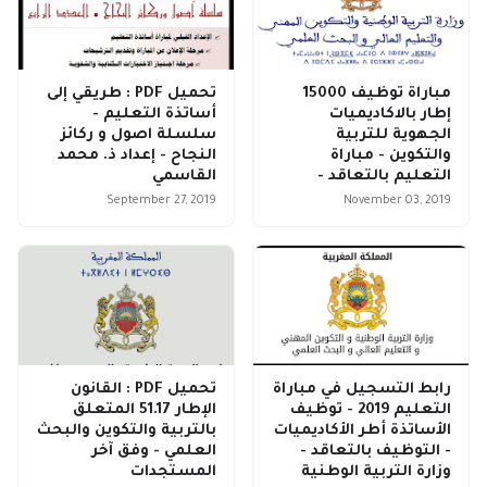
مباراة توظيف 15000
تحميل PDF : طريقي إلى
إطار بالاكاديميات
أساتذة التعليم -
الجهوية للتربية
سلسلة اصول و ركائز
والتكوين - مباراة
النجاح - إعداد ذ. محمد
التعليم بالتعاقد -
القاسمي
September 27, 2019
November 03, 2019
رابط التسجيل في مباراة
تحميل PDF : القانون
التعليم 2019 - توظيف
الإطار 51.17 المتعلق
الأساتذة أطر الأكاديميات
بالتربية والتكوين والبحث
- التوظيف بالتعاقد -
العلمي - وفق آخر
وزارة التربية الوطنية
المستجدات