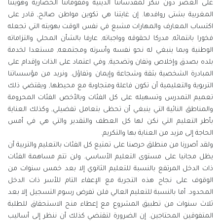
على العصر دون تنكر لمقدساتنا الدينية ومقوماتنا الحضارية وهويتنا
المغربية بشتى روافدها. إن غايتنا هي تكوين مواطن صالح, قادر على
اكتساب المعارف والمهارات مشبع في نفس الوقت بهويته التي تجعله
فخورا بانتمائه, مدركا لحقوقه وواجباته, عارفا بالشأن المحلي والتزاماته
الوطنية وبما ينبغي له نحو نفسه وأسرته ومجتمعه, مستعدا لخدمة
بلده بصدق وإخلاص وتفان وتضحية, وفي اعتماد على الذات وإقدام على
المبادرة الشخصية بثقة وشجاعة وإيمان وتفاؤل. ونريد من مؤسساتنا
التربوية والتعليمية أن تكون فاعلة ومتجاوبة مع محيطها, ويقتضي ذلك
تعميم التمدرس وتسهيله على كل الفئات وبالأخص الفئات المحرومة
والمناطق النائية التي ينبغي أن تحظى بتعامل تفضيلي, وكذلك العناية
بأطر التعليم التي نكن لها كل العطف والتقدير والتي هي في أمس
الحاجة إلى مزيد من العناية بها والتكريم.
ولقد أصررنا من منطلق حرصنا على تمتيع كل الفئات بالتعليم والتربية أن
يظل مجانيا على مستوى التعليم الأساسي. ولن تتم مساهمة الفئات
ذات الدخل المرتفع بالنسبة للتعليم الثانوي إلا بعد خمس سنوات من
الوقوف على نجاح هذه التجربة مع الإعفاء التام للأسر ذات الدخل
المحدود. أما بالنسبة للتعليم العالي فلن تفرض رسوم التسجيل إلا بعد
ثلاث سنوات من تطبيق المشروع مع إعطاء منح الاستحقاق للطلبة
المتفوقين المحتاجين. إن الضرورة لتقتضي كذلك أن ننظر إلى أساليب