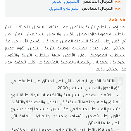
»»
المجال الخامس
التسيير و التدبير​
»»
المجال السادس
الشراكة و التمويل​
الخــاتمة
يعد إصلاح نظام التربية والتكوين عملا متكاملا لا يقبل التجزئة ولا البتر
ويتطلب مجهودا حازما طويل النفس، ولا يقبل التسويف أو التعثر. ومن
ثم، ففي إطار التعبئة الشاملة المعلن عنها في القسم الأول من هذا
الميثاق، وعلى امتداد العشرية الوطنية للتربية والتكوين، تقوم جميع
السلطات العمومية، وعلى الأخص منها سلطات التربية والتكوين
المركزية والجهوية والإقليمية والمحلية بالمتابعة عن كثب لتحقيق مواد
هذا الميثاق، وذلك :
أ - بالتنفيذ الفوري للإجراءات التي نص الميثاق على تطبيقها في
أفق الدخول المدرسي لسبتمبر 2000 ؛
ب - باعتماد النصوص التشريعية والتنظيمية اللازمة، طبقا لروح
الميثاق ونصه، ومنحها الأسبقية في التداول والمصادقة والتنفيذ،
وتسريع المساطر المتبعة في هذا الشأن، ولاسيما إعداد مشروع
قانون إطار يتضمن الأهداف والمبادئ والإجراءات العامة التي
ينص عليها الميثاق ؛
ج - بتعبئة كل الأطر الإدارية والتربوية في جميع الإدارات المختصة،