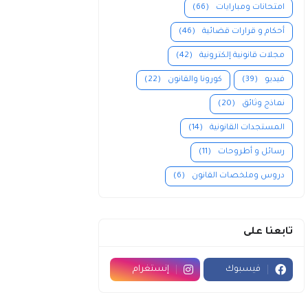
امتحانات ومبارايات
(66)
أحكام و قرارات قضائية
(46)
مجلات قانونية إلكترونية
(42)
فيديو
(39)
كورونا والقانون
(22)
نماذج وثائق
(20)
المستجدات القانونية
(14)
رسائل و أطروحات
(11)
دروس وملخصات القانون
(6)
تابعنا على
فيسبوك
إنستغرام