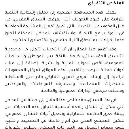
الملخص التنفيذي
تهدف هذه المساهمة العلمية إلى تحليل إشكالية التنمية
الترابية على ضوء التحولات التي يعرفها السياق المغربي، من
خلال الوقوف على التحديات التي تعيق تفعيل المشاركة المواطنة
في بلورة برامج التنمية، واستكشاف المداخل الممكنة لتجاوز
هذه الإكراهات بما يحقق الأثر الاجتماعي والاقتصادي المنشود
.
وقد أظهر هذا المقال، أن أبرز التحديات تتجلى في محدودية
التنسيق المؤسساتي، ضعف الثقة بين المواطن والسلطات
العمومية، نقص الموارد المالية والبشرية، إضافة إلى غياب
أدوات فعالة للرصد والتقييم. هذه العوائق تعرقل المجهودات
الرامية إلى إرساء نموذج تنموي تشاركي قادر على الاستجابة
للانتظارات المتصاعدة والمتحولة للمواطنات والمواطنين
ومختلف مرتفقي الإدارات العمومية والخاصة.
في هذا السياق، فقد خلص هذا المقال إلى جملة من المداخل
التي يمكن أن تشكل رافعة أساسية لتجاوز هذه التحديات، من
بينها: تعزيز الحكامة التشاركية وتفعيل آليات التشاور العمومي،
تمكين المجتمع المدني من أدوار فاعلة في التخطيط والتتبع،
تنويع مصادر التمويل عبر الشراكات المبتكرة، وتطوير الكفاءات