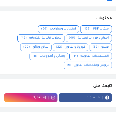
محتويات
ملفات PDF
(122)
امتحانات ومبارايات
(66)
أحكام و قرارات قضائية
(46)
مجلات قانونية إلكترونية
(42)
فيديو
(39)
كورونا والقانون
(22)
نماذج وثائق
(20)
المستجدات القانونية
(14)
رسائل و أطروحات
(11)
دروس وملخصات القانون
(6)
تابعنا على
فيسبوك
إنستغرام