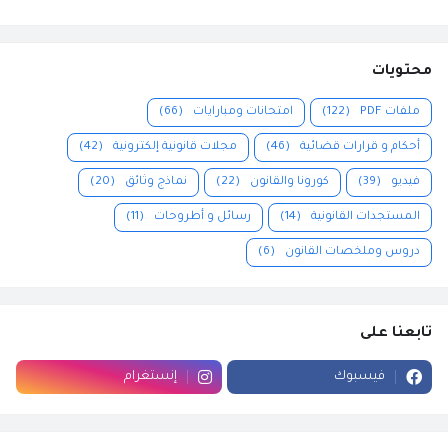
محتويات
ملفات PDF
(122)
امتحانات ومبارايات
(66)
أحكام و قرارات قضائية
(46)
مجلات قانونية إلكترونية
(42)
فيديو
(39)
كورونا والقانون
(22)
نماذج وثائق
(20)
المستجدات القانونية
(14)
رسائل و أطروحات
(11)
دروس وملخصات القانون
(6)
تابعنا على
فيسبوك
إنستغرام