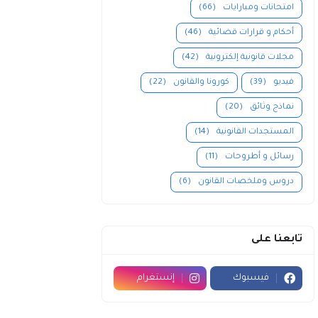
امتحانات ومبارايات
(66)
أحكام و قرارات قضائية
(46)
مجلات قانونية إلكترونية
(42)
فيديو
(39)
كورونا والقانون
(22)
نماذج وثائق
(20)
المستجدات القانونية
(14)
رسائل و أطروحات
(11)
دروس وملخصات القانون
(6)
تابعنا على
فيسبوك
إنستغرام