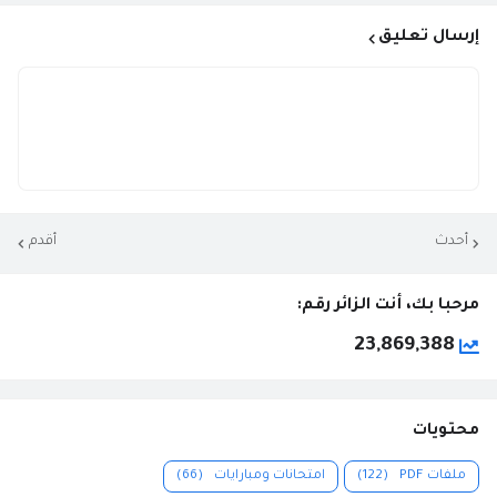
إرسال تعليق
أحدث
أقدم
مرحبا بك، أنت الزائر رقم:
23,869,388
محتويات
ملفات PDF
(122)
امتحانات ومبارايات
(66)