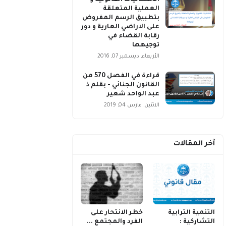
الاشكاليات القانونية و
العملية المتعلقة
بتطبيق الرسم المفروض
على الاراضي العارية و دور
رقابة القضاء في
توجيهها
الأربعاء, ديسمبر 07, 2016
قراءة في الفصل 570 من
القانون الجنائي - بقلم ذ
عبد الواحد شعير
الاثنين, مارس 04, 2019
آخر المقالات
التنمية الترابية
خطر الانتحار على
التشاركية :
الفرد والمجتمع ...