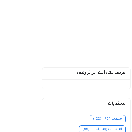
مرحبا بك، أنت الزائر رقم:
محتويات
ملفات PDF
(122)
امتحانات ومبارايات
(66)