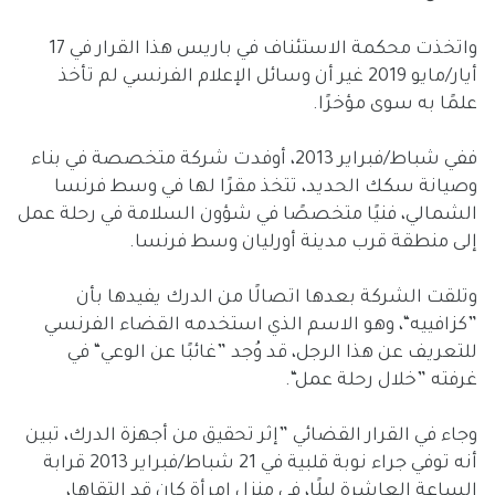
واتخذت محكمة الاستئناف في باريس هذا القرار في 17
أيار/مايو 2019 غير أن وسائل الإعلام الفرنسي لم تأخذ
علمًا به سوى مؤخرًا.
ففي شباط/فبراير 2013، أوفدت شركة متخصصة في بناء
وصيانة سكك الحديد، تتخذ مقرًا لها في وسط فرنسا
الشمالي، فنيًا متخصصًا في شؤون السلامة في رحلة عمل
إلى منطقة قرب مدينة أورليان وسط فرنسا.
وتلقت الشركة بعدها اتصالًا من الدرك يفيدها بأن
”كزافييه“، وهو الاسم الذي استخدمه القضاء الفرنسي
للتعريف عن هذا الرجل، قد وُجد ”غائبًا عن الوعي“ في
غرفته ”خلال رحلة عمل“.
وجاء في القرار القضائي ”إثر تحقيق من أجهزة الدرك، تبين
أنه توفي جراء نوبة قلبية في 21 شباط/فبراير 2013 قرابة
الساعة العاشرة ليلًا، في منزل امرأة كان قد التقاها،