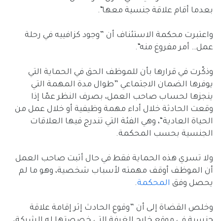
بعدما أقام علاقة جنسية معها“.
واعتبرت محكمة الاستئناف أن ”وجود كزافييه في رحلة
عمل… أمر مفروغ منه“.
وذكّرت في قرارها بأن للموظف الحق في الحماية التي
يوفرها الضمان الاجتماعي ”طوال مدة المهمة التي
ينجزها لحساب صاحب العمل، بصرف النظر عمّا إذا
وقعت الحادثة خلال أداء مهمة وظيفية أو خلال عمل من
الحياة العادية“، وهي الفئة التي تندرج فيها العلاقات
الجنسية بحسب المحكمة.
ولا تسري هذه الحماية فقط في حال أثبت صاحب العمل
أن الموظف أوقف مهمته لأسباب شخصية، وهو ما لم
يحصل وفق
المحكمة
.
وخلص القضاة إلى أن ”وقوع الحادث إثر إقامة علاقة
جنسية في موقع خارج الغرفة التي خصصتها له الشركة،