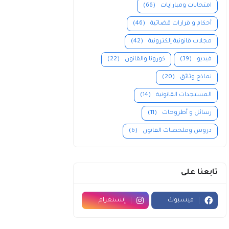
امتحانات ومبارايات
(66)
أحكام و قرارات قضائية
(46)
مجلات قانونية إلكترونية
(42)
فيديو
(39)
كورونا والقانون
(22)
نماذج وثائق
(20)
المستجدات القانونية
(14)
رسائل و أطروحات
(11)
دروس وملخصات القانون
(6)
تابعنا على
فيسبوك
إنستغرام