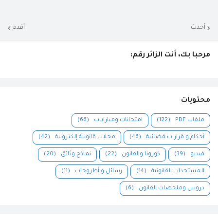
أحدث
أقدم
مرحبا بك، أنت الزائر رقم:
محتويات
ملفات PDF
(122)
امتحانات ومبارايات
(66)
أحكام و قرارات قضائية
(46)
مجلات قانونية إلكترونية
(42)
فيديو
(39)
كورونا والقانون
(22)
نماذج وثائق
(20)
المستجدات القانونية
(14)
رسائل و أطروحات
(11)
دروس وملخصات القانون
(6)