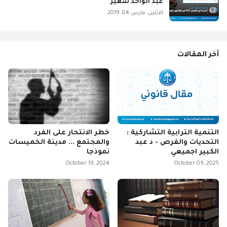
عبد الواحد شعير
الاثنين, مارس 04, 2019
آخر المقالات
التنمية الترابية التشاركية :
خطر الانتحار على الفرد
التحديات والفرص - د عبد
والمجتمع ... مدينة الخميسات
الكبير اجميعي
نموذجا
October 19, 2024
October 09, 2025