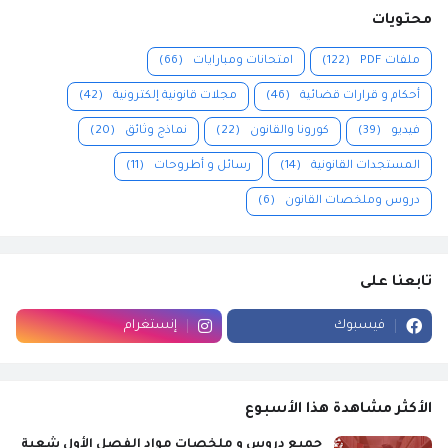
محتويات
ملفات PDF
(122)
امتحانات ومبارايات
(66)
أحكام و قرارات قضائية
(46)
مجلات قانونية إلكترونية
(42)
فيديو
(39)
كورونا والقانون
(22)
نماذج وثائق
(20)
المستجدات القانونية
(14)
رسائل و أطروحات
(11)
دروس وملخصات القانون
(6)
تابعنا على
فيسبوك
إنستغرام
الأكثر مشاهدة هذا الأسبوع
جميع دروس و ملخصات مواد الفصل الأول شعبة