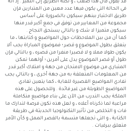
قد يقول قال هذا صعب ، و لكنه الطريق إلى التميز . إذ أنه
في الحالة التي يكون فيها عدد معين من المتبارين فإن
طريق الاختيار بينهم سيكون بالضرورة على أساس
مجموعة من المعايير من توفق في جمع أكبر قدر منها
سيكون متميزا لا شك و بالتالي يستحق النجاح .
كما أن من بين الملاحظات حول المواضيع و كتابتها ، ما
يتعلق بطول الموضوع و قصر ؛ فموضوع المباراة يجب ألا
يكون طولا مملا و لا قصيرا منفرا من قصره ، و بالتالي فإن
طول أو قصر الموضوع يدل على أمرين ؛ أولهما تمكن
المتباري من موضوع الامتحان من جهة و امتلاك أكبر قدر
من المعلومات المتعلقة به من جهة أخرى ، و بالتالي يجب
تفادي المواضيع القصيرة للغاية ، كما يتعين تفادي
المواضيع الطويلة من غير فائدة . وللحصول على هذه
الملكة يجب التدرب من الآن على بناء مواضيع متكاملة
مراعية لما ذكرناه أعلاه ، و لعل هذه تكون فرصة لتدارك ما
فات و التخلص من تأثير التكنولوجيا الحديثة في طريقة
الكتابة ، و التي تجعلها متسمة بالقصر الممل و كأن الأمر
متعلق ببرقيات .