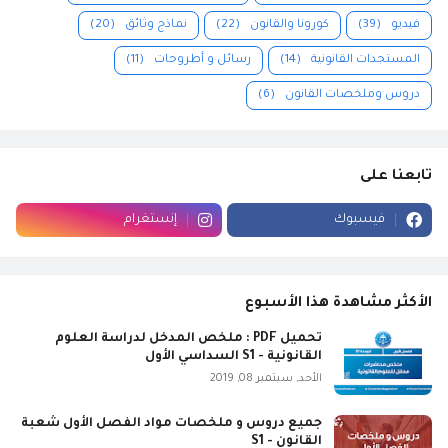
فيديو
(39)
كورونا والقانون
(22)
نماذج وثائق
(20)
المستجدات القانونية
(14)
رسائل و أطروحات
(11)
دروس وملخصات القانون
(6)
تابعنا على
فيسبوك
إنستغرام
الأكثر مشاهدة هذا الأسبوع
تحميل PDF : ملخص المدخل لدراسة العلوم
القانونية - S1 السداسي الأول
الأحد, سبتمبر 08, 2019
جميع دروس و ملخصات مواد الفصل الأول شعبة
القانون - S1