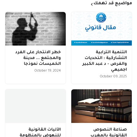
مواضيع قد تهمك
التنمية الترابية
خطر الانتحار على الفرد
التشاركية : التحديات
والمجتمع ... مدينة
والفرص - د عبد الكبير
الخميسات نموذجا
اجميعي
October 19, 2024
October 09, 2025
صناعة النصوص
الآليات القانونية
القانونية بالمغرب
للنهوض بالمنظومة