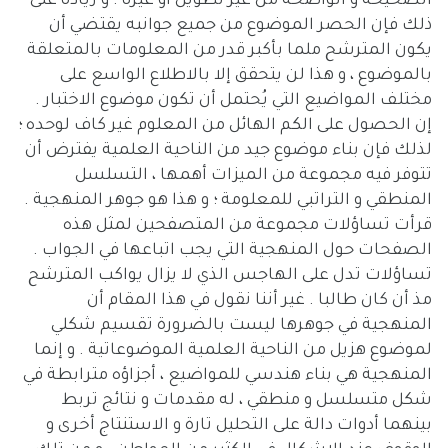
الصحيحة و الواضحة من غير تطويل أو غيره . و زيادة على
ذلك فإن الحصر الموضوع من جميع جوانبه يقتضي أن
يكون المترشح ملما بأكبر قدر من المعلومات بالمتعلقة
بالموضوع ، و هذا لن يتحقق إلا بالاطلاع الواسع على
مختلف المواضيع التي يُحتمل أن تكون موضوع الاختبار .
إن الحصول على الكم الهائل من المعلوم غير كاف لوحده ؛
لذلك فإن بناء موضوع جيد من الناحية العلمية يفترض أن
تتوفر فيه مجموعة من الميزات أهمها ، التسلسل
المنطقي و التراتبي للمعلومة ؛ و هذا هو جوهر المنهجية .
قرأت تساؤلات مجموعة من المتصفحين لمثل هذه
الصفحات حول المنهجية التي يجب اتباعها في الجواب .
تساؤلات تدل على الهاجس الذي لا يزال يواكب المترشح
مذ أن كان طالبا . غير أننا نقول في هذا المقام أن
المنهجية في جوهرها ليست بالضرورة تقسيم شكلي
لموضوع هزيل من الناحية العلمية الموضوعاتية . و إنما
المنهجية هي بناء هندسي للمواضيع ، أجزاؤه مترابطة في
شكل متسلسل و منطقي ، له مقدمات و نتائج تربط
بينهما أدوات دالة على التحليل تارة و الاستنتاج أخرى و