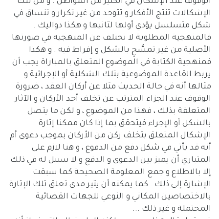
الوقوف عند الإشكال في الكثير من المواطن . و من تلك
الإشكالات تنتج الأفكار و تتوحد من غير تكرار و تنساق في
شكل متسلسل يؤدي أولها لثانيها و هكذا دواليك .
فالمنهجية المطلوبة لا تختلف عن المنهجية في صورتها
الأصلية من غير تمسُّحٍ بالشكل و إفراط فيه . و هكذا
فمنهجية الكتابة في الموضوع المتعلق بالمباراة يجب أن
يربط القاعدة الموضوعية بتلك الشكلية أو الإجرائية و
مثالها أنه في حالة الحديث مثلا عن أركان العقد ، ضرورة
الوقوف عند الجزاء المترتب عن تخلف أحد الأركان و الآثار
المتعلقة بذلك ، فهذا من الموضوع ، و لكن ما يتصل
بالشكل أو الإجراء فيتحقق بما إذا كان ممكنا إثارة
الإشكال المتعلق بتخلف ركن من الأركان بموجب دعوى أم
أنه قد يأتي في شكل دفع من الدفوع ، و هنا لازم على
المتباري أن يميز بين الدعوى و الدفع و لا سبيل له في ذلك
إلا بالاطلاع و جمع المعلومة الصحيحة كما سبقت
الإشارة إلى ذلك . كما يمكنه أن يثير مدى تعلق تلك الإثارة
بالاختصاصين المكاني و النوعي للجهات القضائية
المحتملة و غير ذلك ...