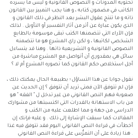
تحتويه المدونات و النصوص القانونية و ليس ما يسرده
الكاتب في مضمون كتابه ، و هنا يجب التمييز بين القانون
ذاته و ما تنتج عقول البشر بعد النظر في ذلك القانون و
الذي يكون عبارة عن أثر من آثار التفسير أو التأويل . لذلك
فإن الآراء التي تتضمنها الكتب تبقى موسومة بالطابع
الشخصي لكاتبها ، و لكن راي المشرع هو ما تتضمنه
النصوص القانونية و التشريعية ذاتها . وهنا قد يتساءل
سائل هي بمقدوري أن أتواصل مع المشرع مباشرة من
أجل استخلاص حكم القانون كما تصوره المشرع أم لا ؟
نقول جوابا عن هذا التساؤل ؛ بطبيعة الحال يمكنك ذلك ،
فإن لم تتوفق الآن فمتى تريد أن تتوفق ؟ إن الحديث عن
صعوبة فهم النص القانوني من غير تدخل ل " الفقه " هو
من باب الاستهانة بالقدرات التي اكتسبتها من مشوارك
الدراسي من جهة و مما اطلعت عليه من الكتب و
المقالات كما سبقت الإشارة إلى ذلك . و عليه فإنك إن
أخطأت في قراءة النص القانوني اليوم فقد تتوفق فيه غذا
. هذا زيادة على أن التمرُّس على قراءة النص القانوني