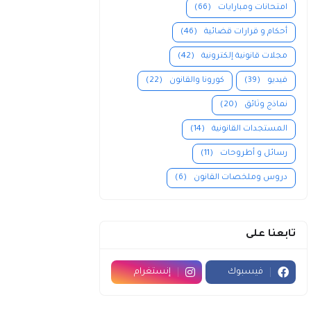
امتحانات ومبارايات
(66)
أحكام و قرارات قضائية
(46)
مجلات قانونية إلكترونية
(42)
فيديو
(39)
كورونا والقانون
(22)
نماذج وثائق
(20)
المستجدات القانونية
(14)
رسائل و أطروحات
(11)
دروس وملخصات القانون
(6)
تابعنا على
فيسبوك
إنستغرام