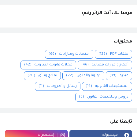
مرحبا بك، أنت الزائر رقم:
محتويات
ملفات PDF
(122)
امتحانات ومبارايات
(66)
أحكام و قرارات قضائية
(46)
مجلات قانونية إلكترونية
(42)
فيديو
(39)
كورونا والقانون
(22)
نماذج وثائق
(20)
المستجدات القانونية
(14)
رسائل و أطروحات
(11)
دروس وملخصات القانون
(6)
تابعنا على
فيسبوك
إنستغرام