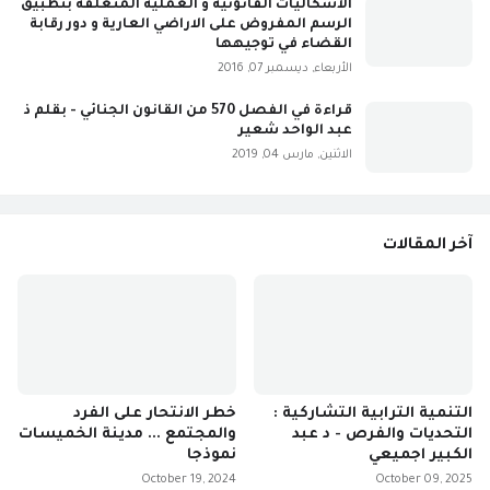
الاشكاليات القانونية و العملية المتعلقة بتطبيق
الرسم المفروض على الاراضي العارية و دور رقابة
القضاء في توجيهها
الأربعاء, ديسمبر 07, 2016
قراءة في الفصل 570 من القانون الجنائي - بقلم ذ
عبد الواحد شعير
الاثنين, مارس 04, 2019
آخر المقالات
التنمية الترابية التشاركية :
خطر الانتحار على الفرد
التحديات والفرص - د عبد
والمجتمع ... مدينة الخميسات
الكبير اجميعي
نموذجا
October 19, 2024
October 09, 2025