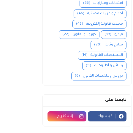
امتحانات ومبارايات
(66)
أحكام و قرارات قضائية
(46)
مجلات قانونية إلكترونية
(42)
فيديو
(39)
كورونا والقانون
(22)
نماذج وثائق
(20)
المستجدات القانونية
(14)
رسائل و أطروحات
(11)
دروس وملخصات القانون
(6)
تابعنا على
فيسبوك
إنستغرام