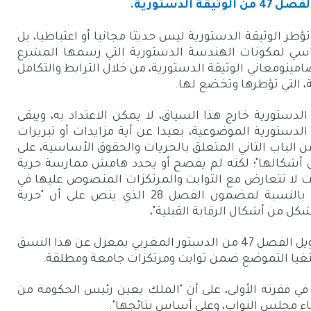
الدستورية.
ؤطر الوثيقة الدستورية ليس حديثا مجانيا أو اعتباطيا، بل
سي لمكونات الهندسة الدستورية التي رسمها المشرع
امينومعاني الوثيقة الدستورية، من خلال الترابط والتكامل
ة، التي تؤطرها وتخضع لها.
الدستورية خارج هذا السياق، لا يمكن الاعتداد به، ويبقى
دستورية الموضوعية، بعيدا عن أية مزايدات أو تبريرات
ازية. فمثلا، ينص منطوق الفصل 25، من الباب الثاني المتعلق بالحريات والحقوق الأساسية، على
بكل أشكالها"؛ لكنه لم يفصح أو يحدد هامش ممارسة حرية
مت لا تتعارض مع الثوابت والمرتكزات المنصوص عليها في
الفصل الأول من الدستور. ونفس الأمر، بالنسبة لمضمون الفصل 28 الذي ينص على أن "حرية
ل من أشكال الرقابة القبلية"،
ومن هذا المنطلق، لا يمكن مقاربة أو تأويل الفصل 47 من الدستور المغربي بمعزل عن هذا النسق
غيا التموضع ضمن ثوابت ومرتكزات جامعة ومطلقة.
ضوح، في فقرته الأولى، على أن "الملك يعين رئيس الحكومة من
ء مجلس النواب، وعلى أساس نتائجها".