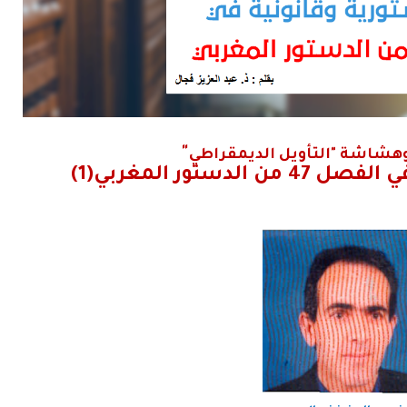
"
شاشة "التأويل الديمقراطي
دستور المغربي(1)