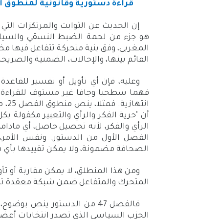
قراءة دستورية وقانونية لمنطوق الفصل 47 من الوثيقة 
إن الحديث عن الثوابت والمرتكزات التي ت
هو جزء من لحمة الضبط النسقي والسيا
المغربي، وفق بنية متحركة تتفاعل فيها مض
القائم بينها، والإحالات، الضمنية والصريح
وعليه، فإن أي تأويل أو تفسير للقاعدة 
فهما سطحيا وجافا غير مستوف للقراءة ال
انته
أن "حرية الفكر والرأي والتعبير مكفولة 
الرأي والفكر، لأنه تحصيل حاصل، أي مادا
الصحافة مضمونة، ولا يمكن تقييدها بأي شك
المتحرك والمتفاعل ضمن شبكة معقدة تت
فالفصل 47 من الدستور ينص بو
الحزب السياسي الذي تصدر انتخابات أعضا