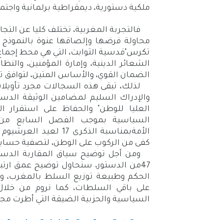
ملكية دستورية، ديمقراطية برلمانية واجتم
فالتجربة المغربية، تختلف كليا عن التجا
محاولة فرضها وإلصاقها عنوة بالنموذج ال
تكرس"قدسية الثوابت، التي هي محط إجماع 
الشعائر الدينية، وإمارة المؤمنين، والنظام
الضمان القوي، والأساس المتين، لتوافق ت
لذلك، تبقى هذه السجالات مجرد تأويل
والإدراك السليم لمضامين الوثيقة الدستور
العليا للوطن" والحفاظ على استقرار 
السياسية بموجب الفصل السابع من ا
كفى من الركوب على الوطن، لتصفية حساب
ومن أجل توضيح سياق المقاربة الدستو
47من الدستور، سنحاول توضيح عمق ارتبا
الحكم وطبيعة توزيع السلط بالمغرب، و
على باقي السلطات، كما نروم من خلال تأ
السياسية والحزبية الضيقة التي أطرت مج