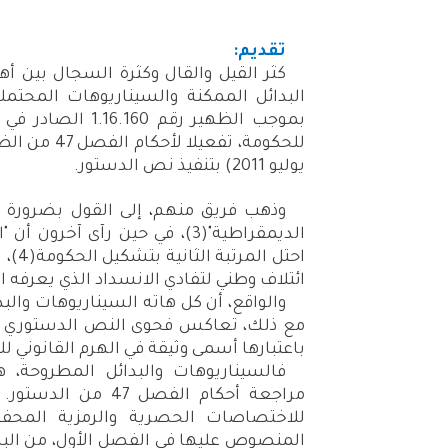
تقديم:
كثر القيل والقال وكثرة السجال بين أه
البدائل الممكنة والسيناريوهات المحت
يوليو 2011) بتنفيذ نص الدستور.
وذهب فريق منهم، إلى القول بضرورة ال
الديمقراطية"
(3)
، في حين رآى آخرون أن "
احتل المرتبة الثانية بتشكيل الحكومة
(4)
، 
ائتلاف وطني لتفادي الانسداد الذي يعرفه
والواقع، أن كل هاته السيناريوهات والب
مع ذلك، تعاكس فحوى النص الدستوري وتت
باعتبارها أسمى وثيقة في الهرم القانوني لل
فالسيناريوهات والبدائل المطروحة، 
مراجعة أحكام الفصل
للاختصاصات الحصرية والرمزية المحفو
المنصوص عليها في الفصل الأول، من الباب