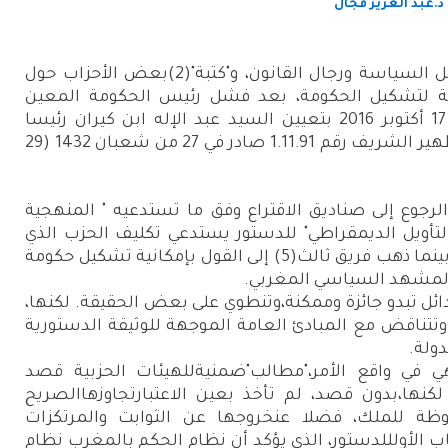
ذ.عبد العزيز فجال
ل السياسة ورجال القانون، و"كتبة"
(2)
بعض الأحزاب حول
ملة لتشكيل الحكومة، بعد فشل رئيس الحكومة المعين
بموجب الظهير رقم 1.16.160 الصادر في 17 أكتوبر 2016 بتعيين السيد عبد الإله ابن كيران رئيسا
للحكومة، تفعيلا لأحكام الفصل 47 من الظهير الشريف رقم 1.11.91 صادر في 27 من شعبان 1432 (29
رجوع إلى صناديق الاقتراع وفق ما تستدعيه " المنهجية
التأويل الديمقراطي" للدستور يستدعي تكليف الحزب الذي
بينما ذهب فريق ثالث
(5)
إلى القول بإمكانية تشكيل حكومة
 المشهد السياسي المغربي.
دائل تبدو جائزة وممكنة،وتنطوي على بعض الحقيقة. لكنها،
ناقض مع المبادئ العامة الموجهة للوثيقة الدستورية
دولة.
هي في واقع الأمر،"مطالب"ضمنيةللهيئات الحزبية قصد
 47 من الدستور. لكنها،بدون قصد، لم تأخذ بعين الاعتبارتجاوزهاالصريح
ظة للملك، فضلا عنخروجها عن الثوابت والمرتكزات
 الأولللدستور، الذي يؤكد أن نظام الحكم بالمغرب نظام