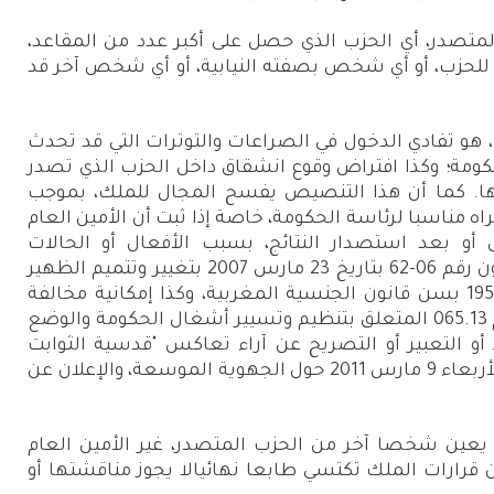
تصدر، أي الحزب الذي حصل على أكبر عدد من المقاعد،
لحزب، أو أي شخص بصفته النيابية، أو أي شخص آخر قد
و تفادي الدخول في الصراعات والتوترات التي قد تحدث
كومة؛ وكذا افتراض وقوع انشقاق داخل الحزب الذي تصدر
ئجها. كما أن هذا التنصيص يفسح المجال للملك، بموجب
ختيار من يراه مناسبا لرئاسة الحكومة، خاصة إذا ثبت أن الأمين العام
أو بعد استصدار النتائج، بسبب الأفعال أو الحالات
المنصوص عليها في الفصل 22 من القانون رقم 06-62 بتاريخ 23 مارس 2007 بتغيير وتتميم الظهير
الشريف رقم 250-58-1 بتاريخ 19 شتنبر 1958 بسن قانون الجنسية المغربية، وكذا إمكانية مخالفة
أحكامالفصل 31 من القانون التنظيمي رقم 065.13 المتعلق بتنظيم وتسيير أشغال الحكومة والوضع
 أو التعبير أو التصريح عن آراء تعاكس "قدسية الثوابت
الوطنية"، كما جاء في خطاب الملك ليوم الأربعاء 9 مارس 2011 حول الجهوية الموسعة، والإعلان عن
ن يعين شخصا آخر من الحزب المتصدر، غير الأمين العام
ن قرارات الملك تكتسي طابعا نهائيالا يجوز مناقشتها أو