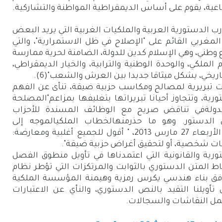
اعية، يقوم على أساس الديمقراطية المواطنة والتشاركية.
رب الدستورية العربية والملكيات الغربية التي يريد البعض
مغربي القائم على "الإصلاح في ظل الاستمرارية"، والتي
وطني، وهي الإسلام كدين للدولة، الضامنة لحرية ممارسة
 الملكي، والوحدة الوطنية والترابية، والخيار الديمقراطي،
اريخي، يشكل ميثاقا جديدا بين العرش والشعب"
(6)
.
ات تبريرية لمصالح ومكاسب حزبية ضيقة، تنأى عن الفهم
ية، وتتجاوز أحيانا تبريراتها بتغليفها بمزاعم"المصلحة
الدولةفي تناقض صريح مع الوظائف المسندة للأحزاب
لدستور. وهو ما حذرمنهالخطاب الملكيالموجه إلى
الأمةبمناسبة الذكرى 17 لعيد العرشيوم الأربعاء 27 مارس 2013، " أقول للجميع أغلبية ومعارضة:
ات شخصية، أو لتحقيق أغراض حزبية ضيقة".
رية والقانونية التي اعتمدناها في تأويل منطوق الفصل
ط المتن الدستوري بالثوابت والمرتكزات التي تؤطر نظام
فق بناء هندسي يكرس رمزية وهيمنة المؤسسة الملكية
ويلنا التقيد بالنص الدستوري، والنأي عن الاعتبارات
مل النقاشات والسجالات.