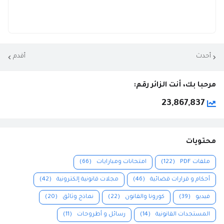
أحدث
أقدم
مرحبا بك، أنت الزائر رقم:
23,867,837
محتويات
ملفات PDF
(122)
امتحانات ومبارايات
(66)
أحكام و قرارات قضائية
(46)
مجلات قانونية إلكترونية
(42)
فيديو
(39)
كورونا والقانون
(22)
نماذج وثائق
(20)
المستجدات القانونية
(14)
رسائل و أطروحات
(11)