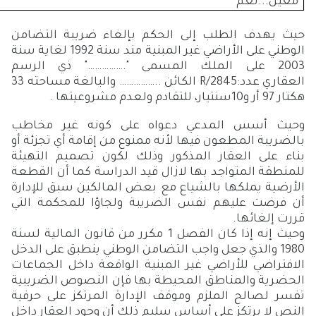
معين...نعم
حيث يهدف الطلب إلى الحكم بإلغاء
ضريبة التضامن
الوطني على الأراضي غير المبنية مند سنة 1992 لغاية سنة
2003 على الملك المسمى "
…………….
" ذي الرسم
العقاري
عدد:2845/
R
الكائن
……………..
والبالغة مساحته 33
هكتار 97 أر و10سنتيار،
للتقادم ولعدم مشروعيتها .
وحيث أسس المدعي دعواه على كونه غير مخاطب
بالضريبة المطعون فيها لأنه ممنوع من إقامة أي تجزئة أو
بناء على العقار المذكور وذلك لكون تصميم التهيئة
للمنطقة المتواجد بها لازال قيد الدراسة كما أن القطعة
الأرضية يملكها بالشياع مع بعض المالكين سبق للإدارة
أن فرضت عليهم نفس الضريبة ولجاؤا للمحكمة التي
قررت إلغائها.
وحيث إنه إذا كان الفصل
1 مكرر من قانون المالية لسنة
1980
والذي جعل واجب التضامن الوطني ينطبق على الدخل
الافتراضي للأراضي غير المبنية الواقعة داخل الجماعات
الحضرية والمناطق المحيطة بها فإن النصوص الضريبية
تفسر لصالح الملزم وموقف الإدارة المرتكز على حرفية
النص لا يرتكز على أساس سليم ذلك أن وجود العقار داخل