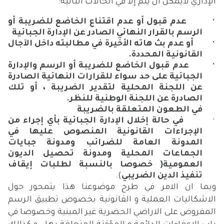
الإداري لايمكن أن يتم إلا في الحالات التالية
:
·
عدم قبول أو عدم اقتناع الخاضع للضريبة أو
الرسم بالقرار النهائي الصادر عن الإدارة الجبائية
·
أو عدم بث هاته الأخيرة في مطالبته داخل الآجال
القانونية المحددة
.
·
عدم قبول الخاضع للضريبة أو الرسم والإدارة
الجبائية على حد سواء للقرارات النهائية الصادرة
عن اللجنة المحلية لتقدير الضريبة ، أو تلك
الصادرة عن اللجنة الوطنية للنظر
.
في الطعون المتعلقة بالضريبة
·
في حالة إخلال الإدارة الجبائية بأي إجراء من
الإجراءات القانونية المنصوص عليها في
المدونة العامة للضرائب ومدونة جبايات
الجماعات المحلية ومدونة تحصيل الديون
العمومية( خصوصا بالنسبة لطلبات إيقاف
تنفيذ الدين الضريبي
)
.
وبما ان الامر في طرح موضوعنا هذا يتمحور حول
الاشكاليات العملية و القانونية بخصوص تطبيق الرسم
المفروض على الاراضي الحضرية غير المبنية وخصوصا في