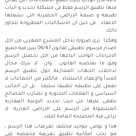
ثانية فان الوزارة ركزت جميع الاشكاليات التي يعاني
منها تطبيق الرسم فقط في مشكلة تحديد و اتباث
طبيعة و صبغة الاراضي الحضرية التي يشملها
الاعفاء . في حين ان الاشكاليات المطروحة تتجاوز
ذالك .
وهكذا .نرى ضرورة تدخل المشرع المغربي من اجل
اصدار مرسوم تطبيقي لقانون 06/47 يبين فيه جميع
الاجراءات الواجب اتباعها من اجل تحصيل الرسم
وفق ما يقتضيه القانون . وان لا يترك مجال
تداخلات الجهات المتنازعة حول تطبيق الرسم
كمبدأ والإعفاء كاستثناء . فالكثير من الجماعات لا
تعمل على تطبيقه تطبيقا سليما . بل ان الجانب
السياسي و العلاقات النخبوية و تضارب المصالح
يطغى عليها من حيث تحديد الاوعية العقارية
المشمولة من الرسم على الاراضي العارية. لا
تراعى فيه المصلحة العامة للبلاد .
هذا و نوصي بتوحيد مختلف تعريفات هذا الرسم ،
مع بحث امكانية تطبيق تعريفة مخفضة على