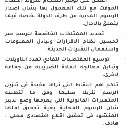
·
العمل على توفير انسجام شروط الاعفاء
المؤقت مع تلك المعمول بها بشان اصدار
الرسوم المدبرة من طرف الدولة ،خاصة فيما
يتعلق بالاجال.
·
تحديد الممتلكات الخاضعة للرسم عبر
تحسين نظام الاقرارات وتبادل المعلومات
واستعمال التقنيات الحديثة.
·
توسيع المقتضيات لتفادي تعدد التاويلات
وتباين معالجة المادة الضريبية من جماعة
لاخرى.
تلكم اهم النقاط التي نراها مفيدة في تنزيل
الرسم تنزيلا سليما وفق ما تتطلبه
المتغيرات القانونية التي يعرفها وضع تدبير
شان الرسوم المحلية بغية تحقيق املها
المنشود في تحقيق اقلاع اقتصادي محلي .
هادف.