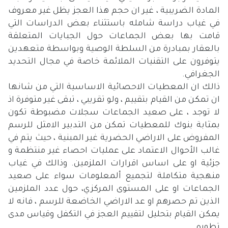
المادة الضريبية ، غير ان حجم هذا العجز يظل غير معروف
في غياب دراسة شامله باستثناء بعض الدراسات التي
قامت بها بعض الجماعات حول الجبايات المتعلقة
بالعقار بمبادرة من السلطة الوصية وبواسطة متعهدين
يتوفرون على التقنيات الملائمة خاصة في مجال التحديد
الجغرافي.
ذالك ان المعطيات الاحصائية الاساسية التي من شانها
ان تمكن من القيام بتقييم ، ولو تقريبي ، تبقى غير متوفرة اذ
لا توجد ، على صعيد الجماعات سجلات مضبوطة تكون
بمثابة بنوك للمعطيات تمكن من التدبير الامثل للرسم
المفروض على الاراضي الحضرية غير المبنية ، حيث يتم في
غالب الأحوال الاعتماد على عمليات احصاء غير منتظمة و
جزئية او على اساس اقرارات الملزمين. وذالك في غياب
منهجية متكاملة لتجميع ألمعلومات سواء على صعيد
الجماعات او على المستوى المركزي، حول عدد الملزمين
الذين تم حصرهم او عد الاراضي الخاضعة للرسم ، فانه لا
يمكن القيام بتحليل لتقييم العجز في التكفل وقياس مدى
تطوره.