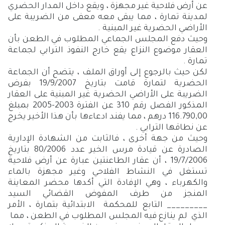
عن أرض فلاحية غير مجهزة ، ويقع داخل المدار الحضري
لمدينة تمارة ، مما يبقى معه معفى من الضريبة على
الأراضي الحضرية غير المبنية .
وحيث دفع المجلس الجماعي المطلوب في الطعن بأن
العقار موضوع النزاع يقع خارج النفوذ الترابي لجماعة
تمارة .
لكن حيث بالرجوع إلى أوراق الملف ، يتضح أن الجماعة
الحضرية لتمارة قامت بتاريخ 19/9/2007 بفرض
الضريبة على الأراضي الحضرية غير المبنية على العقار
المذكور الفصل رقم 310 عن الفترة 2003-2005 بمبلغ
116.790,00 درهم ، مما يفند ادعاءها بأن هذا الأخير يخرج
عن نطاقها الترابي .
وحيث من جهة أخرى ، فالثابت من الشهادة الإدارية
الصادرة عن قيادة مرس الخير عدد 80/2006 بتاريخ
19/7/2006 ، أن عقار الطاعنتين عبارة عن أرض فلاحية
تستغل في النشاط الفلاحي وغير مجهزة بالماء
والكهرباء ، وهي الإفادة التي أكدها محضر المعاينة
المنجز من طرف المفوض القضائي السيد
_________
التابع للمحكمة الابتدائية بتمارة ، الأمر
الذي لم ينازع فيه المجلس المطلوب في الطعن ، مما