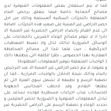
كما لا يتم استغلال بعض المعلومات المتوفرة لدى
مصالح ألجماعة خاصة فيما يتعلق برخص البناء
المتعلقة بالتجزئات السكنية ألمسلمة وذالك من اجل
حصر الاراضي غير المبنية على صعيد هده التجزئات. اضافة
الى عدم القيام بإحصاء الاراضي الحضرية غير المبنية الا
ناذرا اذ لا تتوفر مصالح الوعاء الضريبي بالجماعات على
الوسائل الضرورية لذالك لذال ولا تضبط المعطيات
الخرائطية ، حيث قلما تلجا الى مصالح المحافظة
العقارية بهذا الخصوص ، نظرا للكلفة التي يتطلبها ذالك
( الواجبات المتعلقة بتوفير المعلومات المطلوبة)
و عموما، لا يتم حصر الاراضي غير المبنية الا عند الترخيص
بالبناء وذالك نتيجة الاخلال بالواجبات الاقرارية ، كما ان
تصفية الرسم و تطبيقه لا تشمل سوى الفترة التي لم
يطلها التقادم. وقد لاحظت المجالس الجهوية
للحسابات غياب اجراءات مسطريه موحده تساعد على
تبادل المعلومات المتوفرة و الضرورية لحصر الملزمين و
تحديد الوعاء و تصفية الرسم على الاراضي الحضرية غير