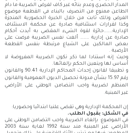
المدار الحضري وعدم بنائه غير كاف لفرض الضريبة ما دام
الطاعن ممنوع من التصرف بالبناء في القطعة موضوع
الفرض وذلك ثابت من خلال الخبرة الحضورية المنجزة
وكذا لقرارات استئنافية صادرة عن محكمة الاستئناف
الإدارية
………
حائزة لقوة الشيء المقضي به أيدت أحكام
صادرة عن إدارية
………
ألغت نفس الضريبة فرضت على
بعض المالكين على الشياع مرتبطة بنفس القطعة
الأرضية .
وحيث إنه استنادا لما ذكر تكون الضريبة المفروضة لا
أساس لها ويتعين الحكم بإلغائها.
و تطبيقا
لقانون إحداث المحاكم الإدارية
90.41
والقانون
رقم
15.97
بشأن مدونة تحصيل الديون العمومية والقانون
المنظم لضريبة واجب التضامن الوطني على الأراضي
غير
المبنية
.
إن المحكمة الإدارية وهي تقضي علنيا ابتدائيا وحضوريا:
في الشكل: بقبول الطلب.
في الموضوع: بإلغاء الضريبة واجب التضامن الوطني على
الأراضي غير المبنية مند سنة 1992 لغاية سنة 2003