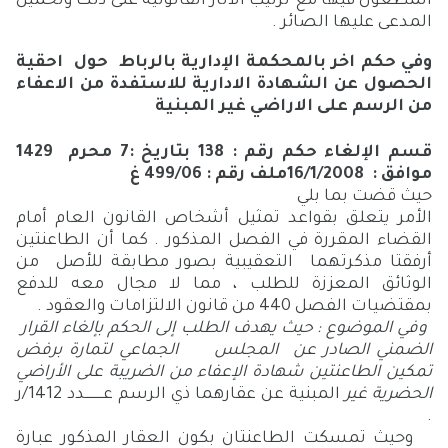
المطعون فيها مع ترتيب الأثار القانونية على ذلك وتحميل
المدعى عليها الصائر .
وفي حكم اخر
بالمحكمة الإدارية بالرباط حول احقية
الحصول عن الشهادة الادارية للاستفدة من الاعفاء
من الرسم على الاراضي غير المبنية
قسم الإلغاء
حكم رقم : 138 بتاريخ :7 محرم 1429
موافق : 16/1/2008ملف رقم : 499/06 غ
حيث قضت بما بلي
الأمر يتعلق بقواعد تمثيل أشخاص القانون العام أمام
القضاء المقررة في الفصل المذكور . كما أن الطاعنتين
أرفقتا مذكرتهما التعقيبية بصور مطابقة للأصل من
الوثائق المعززة للطلب ، مما لا مجال معه للدفع
بمقتضيات الفصل 440 من قانون الالتزامات والعقود .
وفي الموضوع
: حيث يهدف الطلب إلى الحكم بإلغاء القرار
الضمني الصادر عن المجلس الجماعي لتمارة برفض
تمكين الطاعنتين شهادة الإعفاء من الضريبة على الأراضي
الحضرية غير
المبنية عن عقارهما ذي الرسم عـــــــــدد 1412/ر
.
وحيث تمسكت الطاعنتان بكون العقار المذكور عبارة