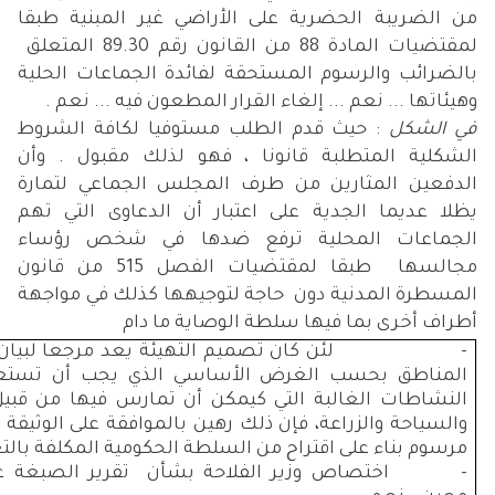
من الضريبة الحضرية على الأراضي غير المبنية طبقا
لمقتضيات المادة 88 من القانون رقم 89.30 المتعلق
بالضرائب والرسوم المستحقة لفائدة الجماعات الحلية
وهيئاتها ... نعم ... إلغاء القرار المطعون فيه ... نعم .
في الشكل
: حيث قدم الطلب مستوفيا لكافة الشروط
الشكلية المتطلبة قانونا ، فهو لذلك مقبول . وأن
الدفعين المثارين من طرف المجلس الجماعي لتمارة
يظلا عديما الجدية على اعتبار أن الدعاوى التي تهم
الجماعات المحلية ترفع ضدها في شخص رؤساء
مجالسها طبقا لمقتضيات الفصل 515 من قانون
المسطرة المدنية دون حاجة لتوجيهها كذلك في مواجهة
أطراف أخرى بما فيها سلطة الوصاية ما دام
- لئن كان تصميم التهيئة يعد مرجعا لبيان
المناطق بحسب الغرض الأساسي الذي يجب أن تستعم
النشاطات الغالبة التي كيمكن أن تمارس فيها من قبيل
والسياحة والزراعة، فإن ذلك رهين بالموافقة على الوثيقة
مرسوم بناء على اقتراح من السلطة الحكومية المكلفة بالت
- اختصاص وزير الفلاحة بشأن تقرير الصبغة غير 