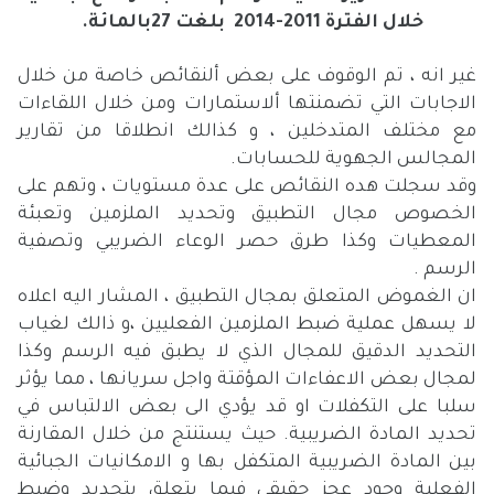
خلال الفترة 2011-2014 بلغت 27بالمائة.
غير انه ، تم الوقوف على بعض ألنقائص خاصة من خلال
الاجابات التي تضمنتها ألاستمارات ومن خلال اللقاءات
مع مختلف المتدخلين ، و كذالك انطلاقا من تقارير
المجالس الجهوية للحسابات.
وقد سجلت هده النقائص على عدة مستويات ، وتهم على
الخصوص مجال التطبيق وتحديد الملزمين وتعبئة
المعطيات وكذا طرق حصر الوعاء الضريبي وتصفية
الرسم .
ان الغموض المتعلق بمجال التطبيق ، المشار اليه اعلاه
لا يسهل عملية ضبط الملزمين الفعليين ،و ذالك لغياب
التحديد الدقيق للمجال الذي لا يطبق فيه الرسم وكذا
لمجال بعض الاعفاءات المؤقتة واجل سريانها ، مما يؤثر
سلبا على التكفلات او قد يؤدي الى بعض الالتباس في
تحديد المادة الضريبية. حيث يستنتج من خلال المقارنة
بين المادة الضريبية المتكفل بها و الامكانيات الجبائية
الفعلية وجود عجز حقيقي فيما يتعلق بتحديد وضبط