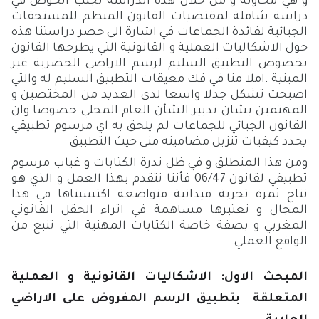
و هي محاولة و من خلال هذه الدراسة تجنب الخوض في
دراسة شاملة لمقتضيات القانون المنظم للمستحقات
الجبائية لفائدة الجماعات في اشارة الى حصر دراستنا هذه
حول الاشكاليات العملية و القانونية التي يطرحها القانون
بخصوص التطبيق السليم لرسم الاراضي الحضرية غير
المبنية .املا منا في فك معيقات التطبيق السليم له والتي
اصبحت تشكل جدلا واسعا لدى العديد من المختصين و
المهتمين بشان تدبير الشأن العام المحلي خصوصا وان
القانون الجبائي للجماعات لم يلحق به اي مرسوم تطبيقي
يحدد كيفيات تنزيل مضامينه منى حيث التطبيق
ومن هذا المنطلق و في ظل ندرة الكتابات و غياب مرسوم
تطبيقي لقانون 06/47 فأننا نتقدم بهذا العمل و الذي هو
نتاج ثمرة تجربة ميدانية متواضعة اكتسبناها في هذا
المجال و نعتبرها مساهمة في اثراء الحقل القانوني
المغربي و بصفة خاصة الكتابات المهنية التي تنبع من
الواقع العملي.
المبحث الاول:
الاشكاليات القانونية و العملية
المتعلقة بتطبيق الرسم المفروض على الاراضي