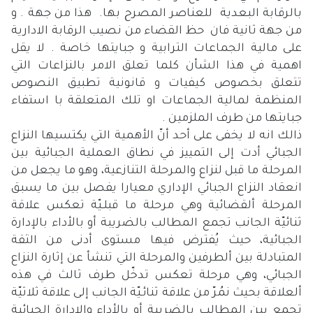
بالرقابة البعدية للعناصر المصرح بها. هذا من جهة . و
من جهة ثانية فان حظ القضاء من نصيب الرقابة الادارية
على مالية الجماعات الترابية و جبايتها خاصة . لا يقل
اهمية في هذا الشأن كلما تعلق الامر بالنزاعات التي
تتعلق بخصوص كيفيات و قانونية تطبيق النصوص
المنظمة لمالية الجماعات او تلك المتعلقة با استفاء
جبايتها من طرف الملزمين .
ذالك انه لا يخفى على أحد أنّ الأهمية التي يكتسيها النزاع
الجبائي أدت إلى التمييز في نطاق العملية الجبائية بين
المرحلة ما قبل لنزاع والمرحلة التنازعية، وهو ما يجعل من
انعقاد النزاع الجبائي الإداري معيارا يفصل بين ما يسبق
المرحلة ألقضائية وهي مرحلة ما قبلـيّة تعكس علاقة
ثنائيّة الجانب تجمع المطالب بالضريبة أو بالأداء بالإدارة
الجبائية، حيث يُفترض فيها مستوى أدنى من الثقة
المتبادلة بين ألطرفين والمرحلة التي تنشأ عن إثارة النزاع
الجبائي، وهي مرحلة تعكس تدخّل طرف ثالث في هذه
ألعلاقة بحيث نمُرّ من علاقة ثنائـيّة الجانب إلى علاقة ثلاثيّة
تجمع بين المطالب بالضريبة أو بالأداء والإدارة الجبائية