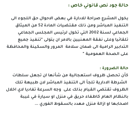
حالة جود نص قانوني خاص :
يخول المشرع صراحة للادارة في بعض الاحوال حق اللجوء الى
التنفيذ المباشر ومن ذلك مقتضيات المادة 52 من الميثاق
الجماعي لسنة 2002 التي تخول لرئيس المجلس الجماعي
تلقائيا وعلى نفقة المعنيين بالامر ان يتولى "تنفيذ جميع
التدابير الرامية الى ضمان سلامة المرور والسكينة والمحافظة
على الصحة العمومية "
حالة الضرورة :
كأن تحصل ظروف استعجالية من شأنها ان تجعل سلطات
الشرطة الادارية تلجأ الى التنفيذ المباشر لان طبيعة تلك
الظروف تقتضي القيام بذلك على وجه السرعة تفاديا لاي اخلال
بالنظام العام كاطفاء حريق في منزل او سيارة في غيبة
اصحابها او ازالة منزل مهدد بالسقوط الفوري ...