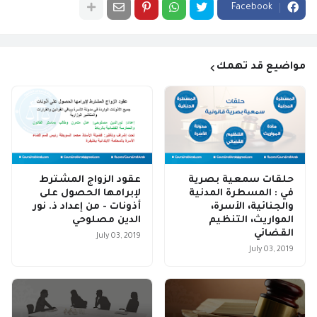
Facebook
مواضيع قد تهمك
حلقات سمعية بصرية
عقود الزواج المشترط
في : المسطرة المدنية
لإبرامها الحصول على
والجنائية، الأسرة،
أذونات - من إعداد ذ. نور
المواريث، التنظيم
الدين مصلوحي
القضائي
July 03, 2019
July 03, 2019