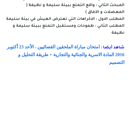
المبحث الثاني : واقع التمتع ببيئة سليمة و نظيفة (
المعضلات و الآفاق )
المطلب الاول : الاكراهات التي تعترض العيش في بيئة سليمة
المطلب الثاني : طموحات ومستقبل التمتع ببيئة سليمة و
نظيفة
امتحان مباراة الملحقين القضائيين - الأحد 23 أكتوبر
شاهد أيضا :
2016 المادة الاسرية والجنائية والتجارية + طريقة التحليل و
التصميم