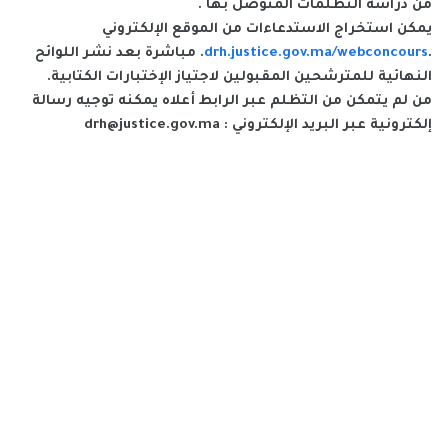
من دراسة التظلمات المتوصل بها .
يمكن استخراج الاستدعاءات من الموقع الإلكتروني
.
drh.justice.gov.ma/webconcours
. مباشرة بعد نشر اللوائح
النهائية للمترشحين المقبولين لاجتياز الإختبارات الكتابية.
من لم يتمكن من التظلم عبر الرابط أعلاه يمكنه توجيه رسالة
إلكترونية عبر البريد الإلكتروني : drh@justice.gov.ma